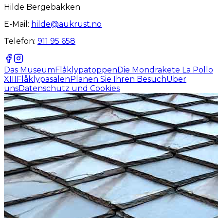
Hilde Bergebakken
E-Mail:
hilde@aukrust.no
Telefon:
911 95 658
Das Museum
Flåklypatoppen
Die Mondrakete La Pollo
XIII
Flåklypasalen
Planen Sie Ihren Besuch
Über
uns
Datenschutz und Cookies