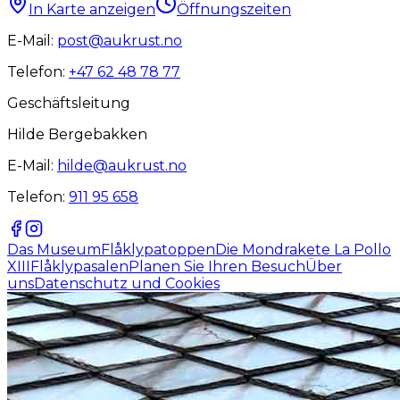
In Karte anzeigen
Öffnungszeiten
E-Mail:
post@aukrust.no
Telefon:
+47 62 48 78 77
Geschäftsleitung
Hilde Bergebakken
E-Mail:
hilde@aukrust.no
Telefon:
911 95 658
Das Museum
Flåklypatoppen
Die Mondrakete La Pollo
XIII
Flåklypasalen
Planen Sie Ihren Besuch
Über
uns
Datenschutz und Cookies