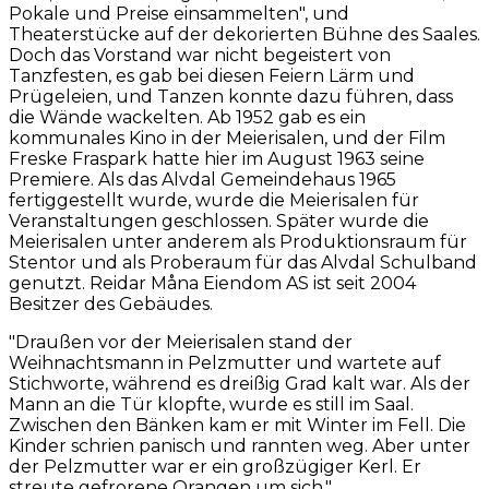
Pokale und Preise einsammelten", und
Theaterstücke auf der dekorierten Bühne des Saales.
Doch das Vorstand war nicht begeistert von
Tanzfesten, es gab bei diesen Feiern Lärm und
Prügeleien, und Tanzen konnte dazu führen, dass
die Wände wackelten. Ab 1952 gab es ein
kommunales Kino in der Meierisalen, und der Film
Freske Fraspark hatte hier im August 1963 seine
Premiere. Als das Alvdal Gemeindehaus 1965
fertiggestellt wurde, wurde die Meierisalen für
Veranstaltungen geschlossen. Später wurde die
Meierisalen unter anderem als Produktionsraum für
Stentor und als Proberaum für das Alvdal Schulband
genutzt. Reidar Måna Eiendom AS ist seit 2004
Besitzer des Gebäudes.
"Draußen vor der Meierisalen stand der
Weihnachtsmann in Pelzmutter und wartete auf
Stichworte, während es dreißig Grad kalt war. Als der
Mann an die Tür klopfte, wurde es still im Saal.
Zwischen den Bänken kam er mit Winter im Fell. Die
Kinder schrien panisch und rannten weg. Aber unter
der Pelzmutter war er ein großzügiger Kerl. Er
streute gefrorene Orangen um sich."